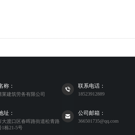
名称：
联系电话：
18523912889
腾莱建筑劳务有限公司
地址：
公司邮箱：
366501735@qq.com
市大渡口区春晖路街道松青路
号1栋21-5号