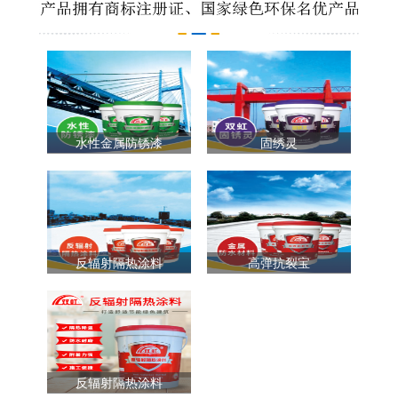
水性金属防锈漆
固绣灵
反辐射隔热涂料
高弹抗裂宝
反辐射隔热涂料